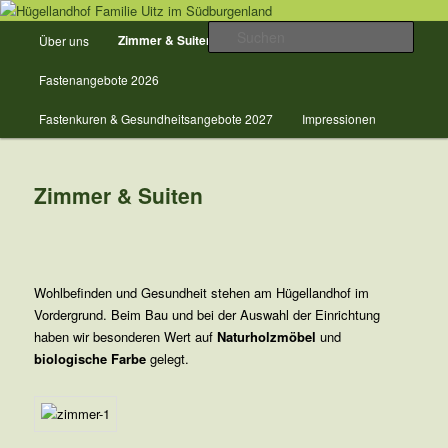
Zum
Urlaub + Gesundheit in der Natur im Burgenland
primären
Hauptmenü
Such
Zimmer & Suiten
Über uns
Preise
Inhalt
springen
Hügellandhof Familie Uitz im
Fastenangebote 2026
Südburgenland
Fastenkuren & Gesundheitsangebote 2027
Impressionen
Zimmer & Suiten
Wohlbefinden und Gesundheit stehen am Hügellandhof im
Vordergrund. Beim Bau und bei der Auswahl der Einrichtung
haben wir besonderen Wert auf
Naturholzmöbel
und
biologische Farbe
gelegt.