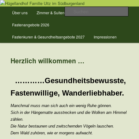
Zum
Urlaub + Gesundheit in der Natur im Burgenland
primären
Hauptmenü
Such
Über uns
Zimmer & Suiten
Preise
Inhalt
springen
Hügellandhof Familie Uitz im
Fastenangebote 2026
Südburgenland
Fastenkuren & Gesundheitsangebote 2027
Impressionen
Herzlich willkommen …
…………Gesundheitsbewusste,
Fastenwillige, Wanderliebhaber.
Manchmal muss man sich auch ein wenig Ruhe gönnen.
Sich in der Hängematte ausstrecken und die Wolken am Himmel
zählen.
Die Natur bestaunen und zwitschernden Vögeln lauschen.
Dem Wald zuhören, wie er morgens aufwacht.